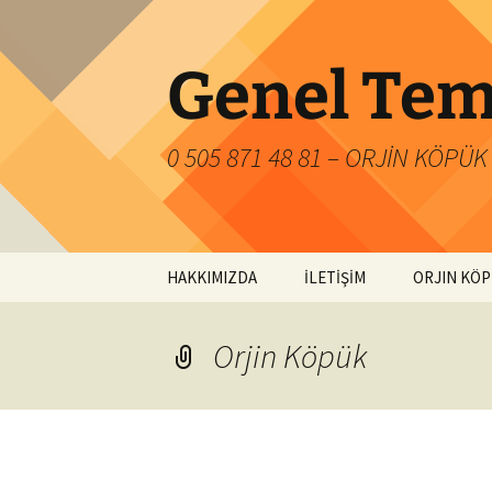
İçeriğe
atla
Genel Tem
0 505 871 48 81 – ORJİN KÖP
HAKKIMIZDA
İLETİŞİM
ORJIN KÖ
Orjin Köpük