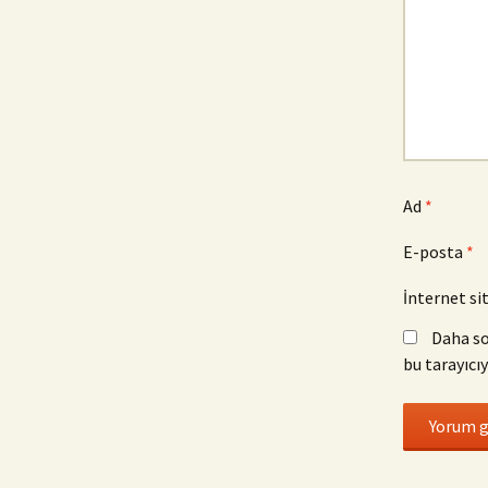
Ad
*
E-posta
*
İnternet si
Daha so
bu tarayıcıy