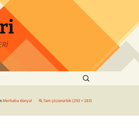
ri
ERİ
Arama:
in
Merhaba dünya!
Tam çözünürlük (293 × 183)