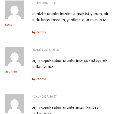
2 Ekim 2016, 13:36
temizlik urunlerinizden almak istiyorum, bir
turlu beceremedim, yardimci olur musunuz
sena
Yanıtla
28 Aralık 2016, 00:08
orjin köpük sabun ürünlerinizi çok isteyerek
kullanıyoruz
asuman
Yanıtla
4 Ocak 2017, 10:57
orjin köpük sabun ürünlerinizin kalitesi
tartışılmaz