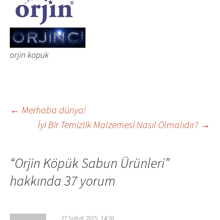
orjin kopuk
Yazı
←
Merhaba dünya!
İyi Bir Temizlik Malzemesi Nasıl Olmalıdır?
→
dolaşımı
“
Orjin Köpük Sabun Ürünleri
”
hakkında 37 yorum
27 Şubat 2015, 14:20