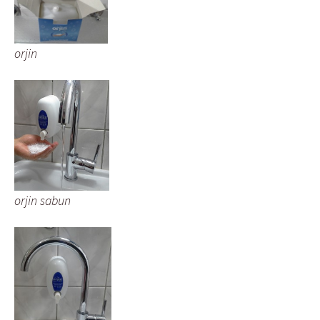
orjin
orjin sabun