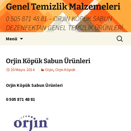
İçeriğe
Genel Temizlik Malzemeleri
atla
0 505 871 48 81 – ORJİN KÖPÜK SABUN
DEZENFEKTAN GENEL TEMİZLİK ÜRÜNLERİ
Arama:
Menü
Orjin Köpük Sabun Ürünleri
20 Mayıs 2014
Orjin
,
Orjin Köpük
Orjin Köpük Sabun Ürünleri
0 505 871 48 81