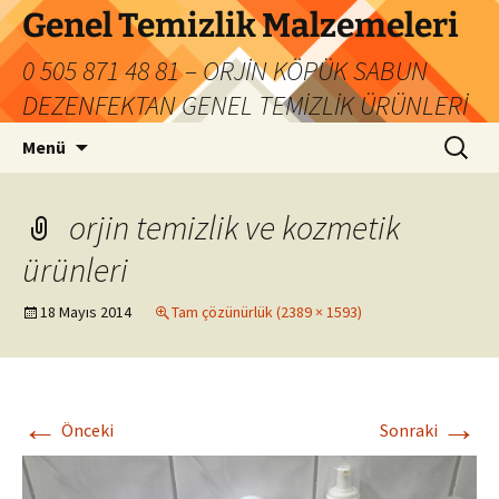
İçeriğe
Genel Temizlik Malzemeleri
atla
0 505 871 48 81 – ORJİN KÖPÜK SABUN
DEZENFEKTAN GENEL TEMİZLİK ÜRÜNLERİ
Arama:
Menü
orjin temizlik ve kozmetik
ürünleri
18 Mayıs 2014
Tam çözünürlük (2389 × 1593)
←
→
Önceki
Sonraki