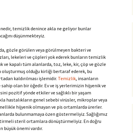
nedir, temizlik denince akla ne geliyor bunlar
acağını düşünmekteyiz.
anda, gözle görülen veya görülmeyen bakteri ve
zları, lekeleri ve çöpleri yok ederek bunların temizlik
ık ve kapalı tüm alanlarda, toz, leke, kir, çöp ve gözle
oluşturmuş olduğu kirliği bertaraf ederek, bu
rtadan kaldırılması işlemidir.
Temizlik
, insanların
ahip olan bir öğedir. Ev ve iş yerlerimizin hijyenik ve
ini pozitif yönde etkiler ve sağlıklı bir yaşam
a hastalıkların genel sebebi virüsler, mikroplar veya
enellikle hijyenik olmayan ve pis ortamlarda ürerler.
lanlarda bulunmamaya özen göstermeliyiz. Sağlığımız
etirmeli steril ortamlara dönüştürmeliyiz. En doğru
n büyük önemi vardır.