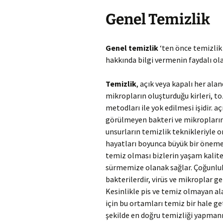
Genel Temizlik
Genel temizlik
‘ten önce temizlik 
hakkında bilgi vermenin faydalı ol
Temizlik
, açık veya kapalı her al
mikropların oluşturduğu kirleri, to
metodları ile yok edilmesi işidir. aç
görülmeyen bakteri ve mikropların 
unsurların temizlik teknikleriyle o
hayatları boyunca büyük bir öneme s
temiz olması bizlerin yaşam kalites
sürmemize olanak sağlar. Çoğunlukl
bakterilerdir, virüs ve mikroplar g
Kesinlikle pis ve temiz olmayan a
için bu ortamları temiz bir hale g
şekilde en doğru temizliği yapmanı