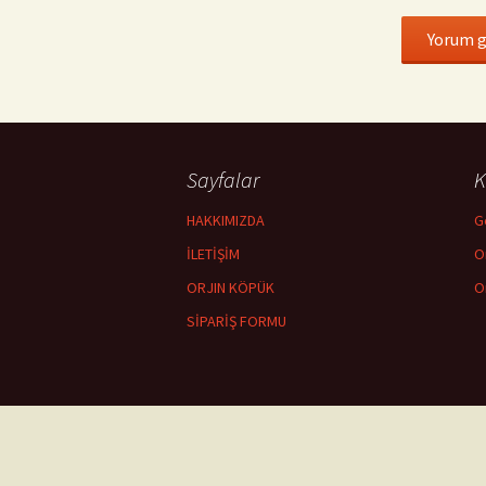
Sayfalar
K
HAKKIMIZDA
G
İLETİŞİM
O
ORJIN KÖPÜK
O
SİPARİŞ FORMU