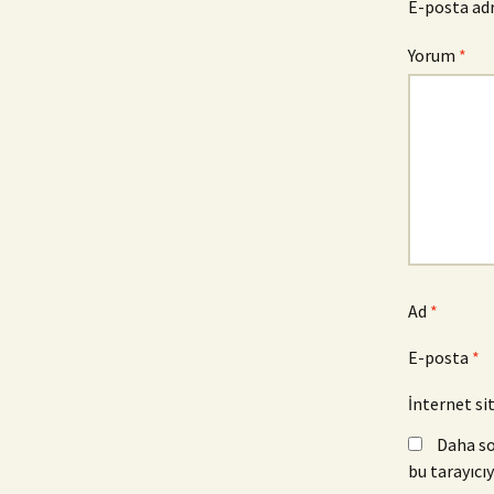
E-posta ad
Yorum
*
Ad
*
E-posta
*
İnternet si
Daha so
bu tarayıcıy