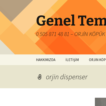
İçeriğe
atla
Genel Tem
0 505 871 48 81 – ORJİN KÖP
HAKKIMIZDA
İLETİŞİM
ORJIN KÖ
orjin dispenser