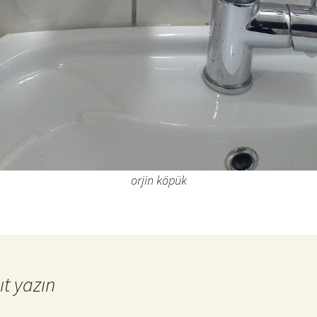
orjin köpük
ıt yazın