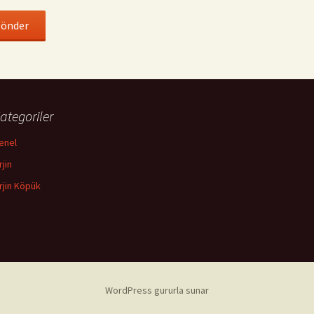
ategoriler
enel
rjin
rjin Köpük
WordPress gururla sunar