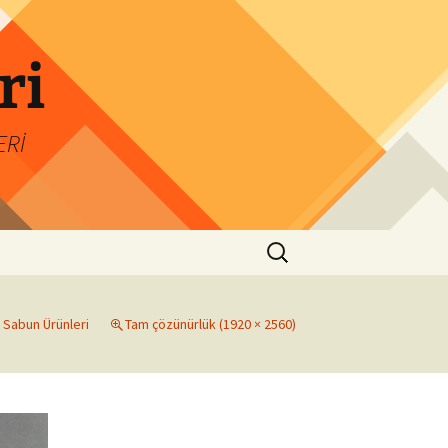
ri
ERİ
Arama:
 Sabun Ürünleri
Tam çözünürlük (1920 × 2560)